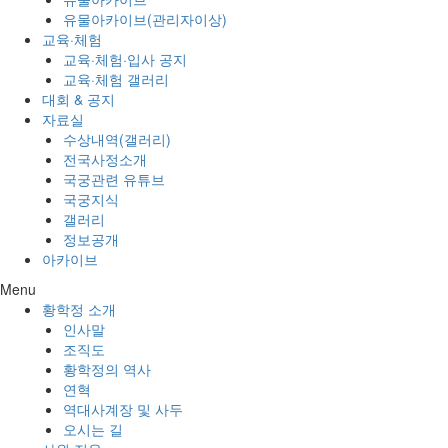
유물아카이브(관리자이상)
교육·체험
교육·체험·입사 공지
교육·체험 갤러리
대회 & 공지
자료실
수상내역(갤러리)
전국사정소개
국궁관련 유튜브
국궁지식
갤러리
정보공개
아카이브
Menu
황학정 소개
인사말
조직도
황학정의 역사
연혁
역대사계장 및 사두
오시는 길