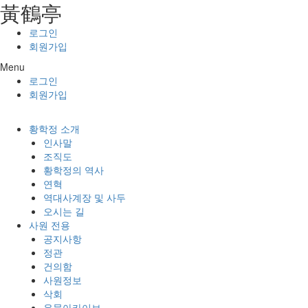
⿈鶴亭
콘텐츠로
건너뛰기
로그인
회원가입
Menu
로그인
회원가입
황학정 소개
인사말
조직도
황학정의 역사
연혁
역대사계장 및 사두
오시는 길
사원 전용
공지사항
정관
건의함
사원정보
삭회
유물아카이브