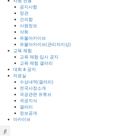
사원 전용
공지사항
정관
건의함
사원정보
삭회
유물아카이브
유물아카이브(관리자이상)
교육·체험
교육·체험·입사 공지
교육·체험 갤러리
대회 & 공지
자료실
수상내역(갤러리)
전국사정소개
국궁관련 유튜브
국궁지식
갤러리
정보공개
아카이브