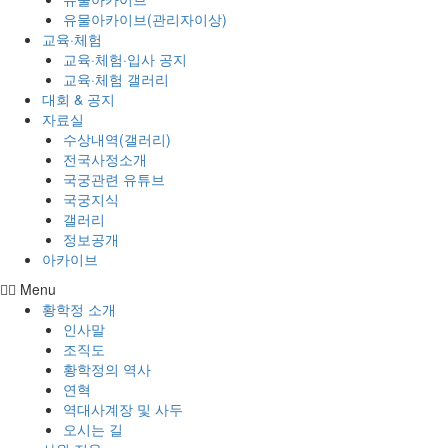
유물아카이브(관리자이상)
교육·체험
교육·체험·입사 공지
교육·체험 갤러리
대회 & 공지
자료실
수상내역(갤러리)
전국사정소개
국궁관련 유튜브
국궁지식
갤러리
정보공개
아카이브
Menu
황학정 소개
인사말
조직도
황학정의 역사
연혁
역대사계장 및 사두
오시는 길