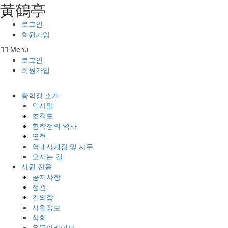
⿈鶴亭
콘텐츠로
건너뛰기
로그인
회원가입
Menu
로그인
회원가입
황학정 소개
인사말
조직도
황학정의 역사
연혁
역대사계장 및 사두
오시는 길
사원 전용
공지사항
정관
건의함
사원정보
삭회
유물아카이브