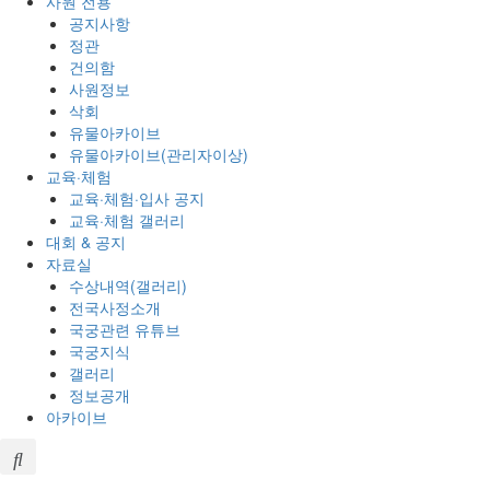
사원 전용
공지사항
정관
건의함
사원정보
삭회
유물아카이브
유물아카이브(관리자이상)
교육·체험
교육·체험·입사 공지
교육·체험 갤러리
대회 & 공지
자료실
수상내역(갤러리)
전국사정소개
국궁관련 유튜브
국궁지식
갤러리
정보공개
아카이브