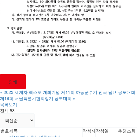
인쇄
«
2023 세계차 액스포 개최기념 제11회 하동군수기 전국 남녀 궁도대회
제19회 서울특별시협회장기 궁도대회
»
목록보기
전체 53
번호
제목
작성자
작성일
추천
조회
제129회 동학농민혁명기념