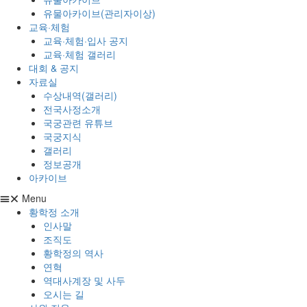
유물아카이브(관리자이상)
교육·체험
교육·체험·입사 공지
교육·체험 갤러리
대회 & 공지
자료실
수상내역(갤러리)
전국사정소개
국궁관련 유튜브
국궁지식
갤러리
정보공개
아카이브
Menu
황학정 소개
인사말
조직도
황학정의 역사
연혁
역대사계장 및 사두
오시는 길