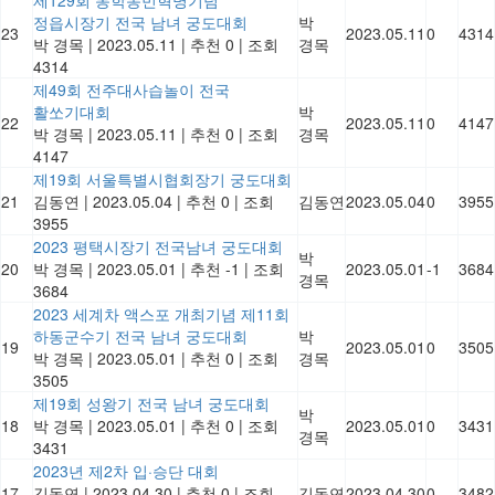
정읍시장기 전국 남녀 궁도대회
박
23
2023.05.11
0
4314
박 경목
|
2023.05.11
|
추천 0
|
조회
경목
4314
제49회 전주대사습놀이 전국
활쏘기대회
박
22
2023.05.11
0
4147
박 경목
|
2023.05.11
|
추천 0
|
조회
경목
4147
제19회 서울특별시협회장기 궁도대회
21
김동연
|
2023.05.04
|
추천 0
|
조회
김동연
2023.05.04
0
3955
3955
2023 평택시장기 전국남녀 궁도대회
박
20
박 경목
|
2023.05.01
|
추천 -1
|
조회
2023.05.01
-1
3684
경목
3684
2023 세계차 액스포 개최기념 제11회
하동군수기 전국 남녀 궁도대회
박
19
2023.05.01
0
3505
박 경목
|
2023.05.01
|
추천 0
|
조회
경목
3505
제19회 성왕기 전국 남녀 궁도대회
박
18
박 경목
|
2023.05.01
|
추천 0
|
조회
2023.05.01
0
3431
경목
3431
2023년 제2차 입·승단 대회
17
김동연
|
2023.04.30
|
추천 0
|
조회
김동연
2023.04.30
0
3482