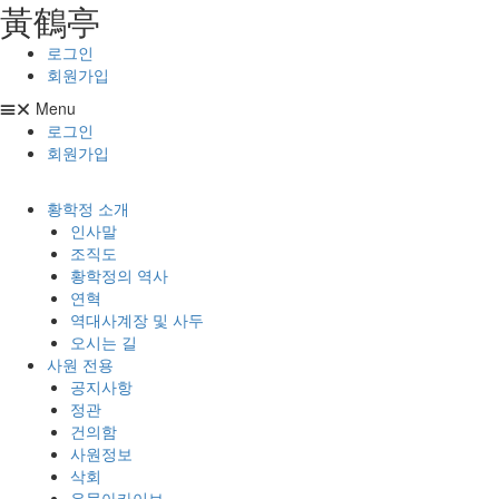
⿈鶴亭
콘텐츠로
건너뛰기
로그인
회원가입
Menu
로그인
회원가입
황학정 소개
인사말
조직도
황학정의 역사
연혁
역대사계장 및 사두
오시는 길
사원 전용
공지사항
정관
건의함
사원정보
삭회
유물아카이브