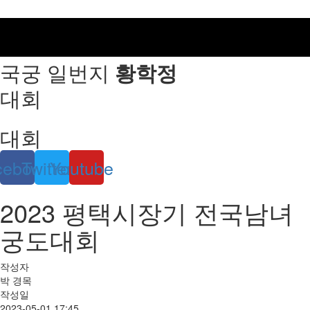
국궁 일번지
황학정
대회
대회
cebook
Twitter
Youtube
2023 평택시장기 전국남녀
궁도대회
작성자
박 경목
작성일
2023-05-01 17:45