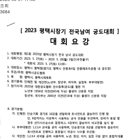
조회
3684