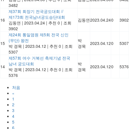
3482
제37회 회장기 전국궁도대회 //
제173회 전국남녀궁도승단대회
16
김동연
2023.04.24
0
3902
김동연
|
2023.04.24
|
추천 0
|
조회
3902
제24회 통일염원 제5회 전국 신인
(무단) 왕전
박
15
2023.04.12
0
5307
박 경목
|
2023.04.12
|
추천 0
|
조회
경목
5307
제57회 여수 거북선 축제기념 전국
남녀 궁도대회
박
14
2023.04.12
0
5376
박 경목
|
2023.04.12
|
추천 0
|
조회
경목
5376
처음
«
1
2
3
4
5
6