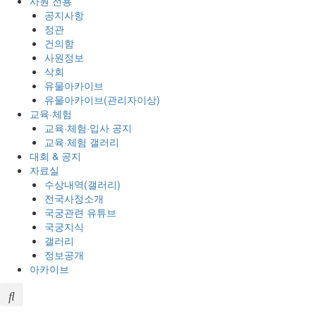
사원 전용
공지사항
정관
건의함
사원정보
삭회
유물아카이브
유물아카이브(관리자이상)
교육·체험
교육·체험·입사 공지
교육·체험 갤러리
대회 & 공지
자료실
수상내역(갤러리)
전국사정소개
국궁관련 유튜브
국궁지식
갤러리
정보공개
아카이브