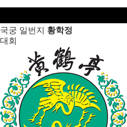
국궁 일번지
황학정
대회