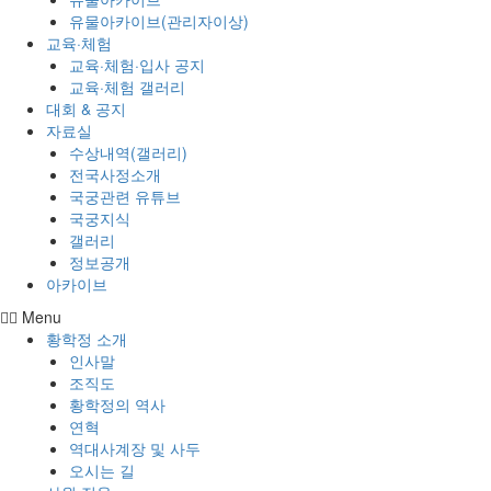
유물아카이브(관리자이상)
교육·체험
교육·체험·입사 공지
교육·체험 갤러리
대회 & 공지
자료실
수상내역(갤러리)
전국사정소개
국궁관련 유튜브
국궁지식
갤러리
정보공개
아카이브
Menu
황학정 소개
인사말
조직도
황학정의 역사
연혁
역대사계장 및 사두
오시는 길