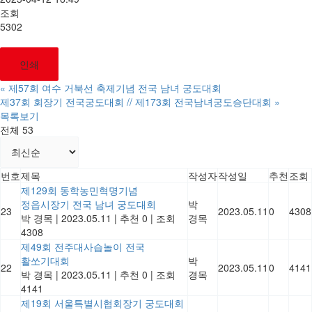
조회
5302
인쇄
«
제57회 여수 거북선 축제기념 전국 남녀 궁도대회
제37회 회장기 전국궁도대회 // 제173회 전국남녀궁도승단대회
»
목록보기
전체 53
번호
제목
작성자
작성일
추천
조회
제129회 동학농민혁명기념
정읍시장기 전국 남녀 궁도대회
박
23
2023.05.11
0
4308
박 경목
|
2023.05.11
|
추천 0
|
조회
경목
4308
제49회 전주대사습놀이 전국
활쏘기대회
박
22
2023.05.11
0
4141
박 경목
|
2023.05.11
|
추천 0
|
조회
경목
4141
제19회 서울특별시협회장기 궁도대회