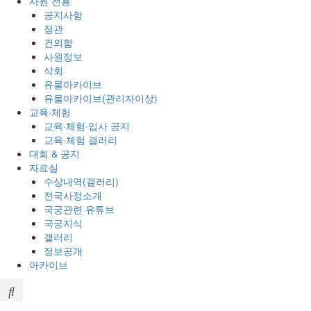
사원 전용
공지사항
정관
건의함
사원정보
삭회
유물아카이브
유물아카이브(관리자이상)
교육·체험
교육·체험·입사 공지
교육·체험 갤러리
대회 & 공지
자료실
수상내역(갤러리)
전국사정소개
국궁관련 유튜브
국궁지식
갤러리
정보공개
아카이브