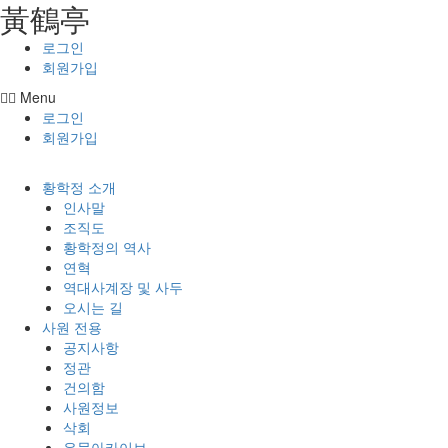
⿈鶴亭
콘텐츠로
건너뛰기
로그인
회원가입
Menu
로그인
회원가입
황학정 소개
인사말
조직도
황학정의 역사
연혁
역대사계장 및 사두
오시는 길
사원 전용
공지사항
정관
건의함
사원정보
삭회
유물아카이브