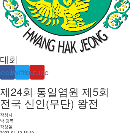
대회
cebook
Twitter
Youtube
제24회 통일염원 제5회
전국 신인(무단) 왕전
작성자
박 경목
작성일
2023-04-12 16:49