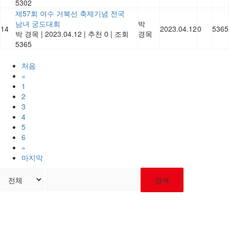
5302
제57회 여수 거북선 축제기념 전국
남녀 궁도대회
박
14
2023.04.12
0
5365
박 경목
|
2023.04.12
|
추천 0
|
조회
경목
5365
처음
«
1
2
3
4
5
6
»
마지막
검색