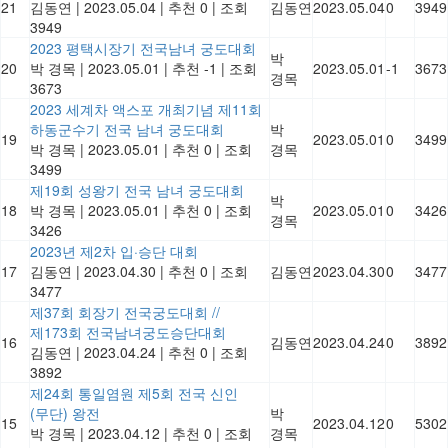
21
김동연
|
2023.05.04
|
추천 0
|
조회
김동연
2023.05.04
0
3949
3949
2023 평택시장기 전국남녀 궁도대회
박
20
박 경목
|
2023.05.01
|
추천 -1
|
조회
2023.05.01
-1
3673
경목
3673
2023 세계차 액스포 개최기념 제11회
하동군수기 전국 남녀 궁도대회
박
19
2023.05.01
0
3499
박 경목
|
2023.05.01
|
추천 0
|
조회
경목
3499
제19회 성왕기 전국 남녀 궁도대회
박
18
박 경목
|
2023.05.01
|
추천 0
|
조회
2023.05.01
0
3426
경목
3426
2023년 제2차 입·승단 대회
17
김동연
|
2023.04.30
|
추천 0
|
조회
김동연
2023.04.30
0
3477
3477
제37회 회장기 전국궁도대회 //
제173회 전국남녀궁도승단대회
16
김동연
2023.04.24
0
3892
김동연
|
2023.04.24
|
추천 0
|
조회
3892
제24회 통일염원 제5회 전국 신인
(무단) 왕전
박
15
2023.04.12
0
5302
박 경목
|
2023.04.12
|
추천 0
|
조회
경목