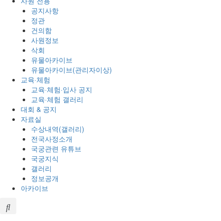
사원 전용
공지사항
정관
건의함
사원정보
삭회
유물아카이브
유물아카이브(관리자이상)
교육·체험
교육·체험·입사 공지
교육·체험 갤러리
대회 & 공지
자료실
수상내역(갤러리)
전국사정소개
국궁관련 유튜브
국궁지식
갤러리
정보공개
아카이브