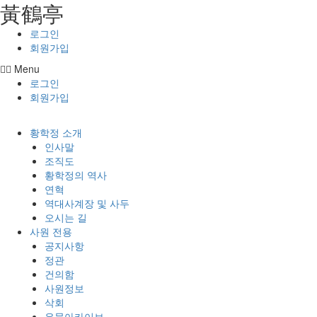
⿈鶴亭
콘텐츠로
건너뛰기
로그인
회원가입
Menu
로그인
회원가입
황학정 소개
인사말
조직도
황학정의 역사
연혁
역대사계장 및 사두
오시는 길
사원 전용
공지사항
정관
건의함
사원정보
삭회
유물아카이브