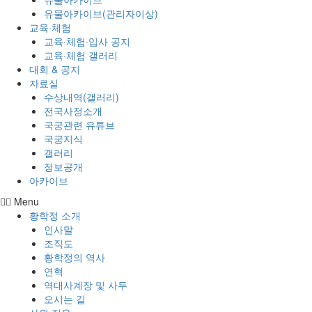
유물아카이브(관리자이상)
교육·체험
교육·체험·입사 공지
교육·체험 갤러리
대회 & 공지
자료실
수상내역(갤러리)
전국사정소개
국궁관련 유튜브
국궁지식
갤러리
정보공개
아카이브
Menu
황학정 소개
인사말
조직도
황학정의 역사
연혁
역대사계장 및 사두
오시는 길