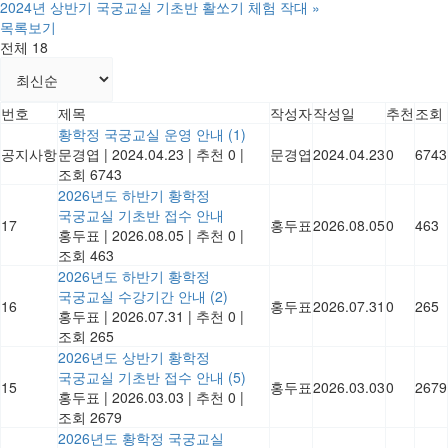
2024년 상반기 국궁교실 기초반 활쏘기 체험 작대
»
목록보기
전체 18
번호
제목
작성자
작성일
추천
조회
황학정 국궁교실 운영 안내
(1)
공지사항
문경엽
|
2024.04.23
|
추천 0
|
문경엽
2024.04.23
0
6743
조회 6743
2026년도 하반기 황학정
국궁교실 기초반 접수 안내
17
홍두표
2026.08.05
0
463
홍두표
|
2026.08.05
|
추천 0
|
조회 463
2026년도 하반기 황학정
국궁교실 수강기간 안내
(2)
16
홍두표
2026.07.31
0
265
홍두표
|
2026.07.31
|
추천 0
|
조회 265
2026년도 상반기 황학정
국궁교실 기초반 접수 안내
(5)
15
홍두표
2026.03.03
0
2679
홍두표
|
2026.03.03
|
추천 0
|
조회 2679
2026년도 황학정 국궁교실