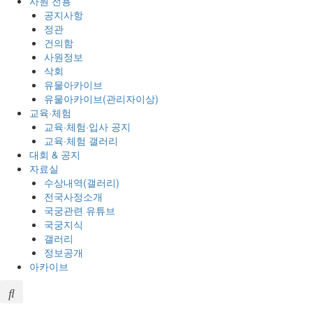
사원 전용
공지사항
정관
건의함
사원정보
삭회
유물아카이브
유물아카이브(관리자이상)
교육·체험
교육·체험·입사 공지
교육·체험 갤러리
대회 & 공지
자료실
수상내역(갤러리)
전국사정소개
국궁관련 유튜브
국궁지식
갤러리
정보공개
아카이브