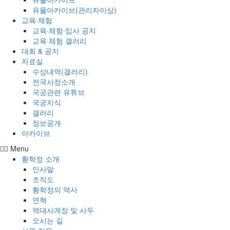
유물아카이브(관리자이상)
교육·체험
교육·체험·입사 공지
교육·체험 갤러리
대회 & 공지
자료실
수상내역(갤러리)
전국사정소개
국궁관련 유튜브
국궁지식
갤러리
정보공개
아카이브
Menu
황학정 소개
인사말
조직도
황학정의 역사
연혁
역대사계장 및 사두
오시는 길