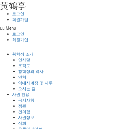
⿈鶴亭
콘텐츠로
건너뛰기
로그인
회원가입
Menu
로그인
회원가입
황학정 소개
인사말
조직도
황학정의 역사
연혁
역대사계장 및 사두
오시는 길
사원 전용
공지사항
정관
건의함
사원정보
삭회
유물아카이브