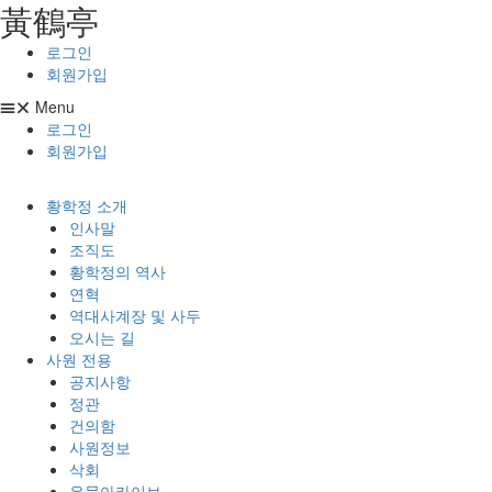
⿈鶴亭
콘텐츠로
건너뛰기
로그인
회원가입
Menu
로그인
회원가입
황학정 소개
인사말
조직도
황학정의 역사
연혁
역대사계장 및 사두
오시는 길
사원 전용
공지사항
정관
건의함
사원정보
삭회
유물아카이브