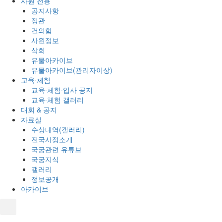
사원 전용
공지사항
정관
건의함
사원정보
삭회
유물아카이브
유물아카이브(관리자이상)
교육·체험
교육·체험·입사 공지
교육·체험 갤러리
대회 & 공지
자료실
수상내역(갤러리)
전국사정소개
국궁관련 유튜브
국궁지식
갤러리
정보공개
아카이브