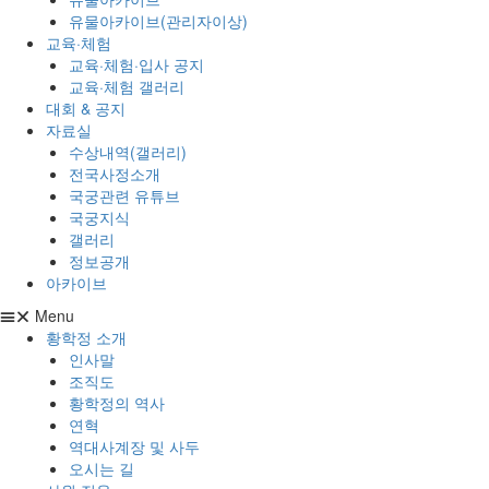
유물아카이브(관리자이상)
교육·체험
교육·체험·입사 공지
교육·체험 갤러리
대회 & 공지
자료실
수상내역(갤러리)
전국사정소개
국궁관련 유튜브
국궁지식
갤러리
정보공개
아카이브
Menu
황학정 소개
인사말
조직도
황학정의 역사
연혁
역대사계장 및 사두
오시는 길