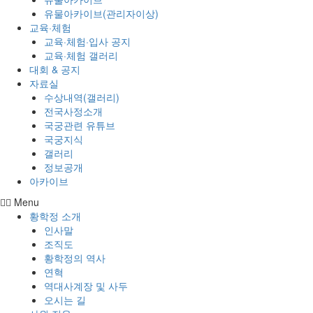
유물아카이브(관리자이상)
교육·체험
교육·체험·입사 공지
교육·체험 갤러리
대회 & 공지
자료실
수상내역(갤러리)
전국사정소개
국궁관련 유튜브
국궁지식
갤러리
정보공개
아카이브
Menu
황학정 소개
인사말
조직도
황학정의 역사
연혁
역대사계장 및 사두
오시는 길