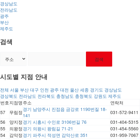
경상남도
전라남도
광주
부산
제주도
검색
검색
시도별 지점 안내
전체
서울
부산
대구
인천
광주
대전
울산
세종
경기도
경상남도
경상북도
전라남도
전라북도
충청남도
충청북도
강원도
제주도
번호
지점명
주소
연락처
경기 남양주시 진접읍 금강로 1190번질 18-
57
무림정
031-572-9411
141
56
양지정
경기 시흥시 수인로 3106번길 76
031-404-5315
55
의왕정
경기 의왕시 왕림길 71-21
031-454-5560
54
감악정
경기 파주시 적성면 감악산로 351
031-959-7067