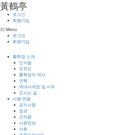
⿈鶴亭
콘텐츠로
건너뛰기
로그인
회원가입
Menu
로그인
회원가입
황학정 소개
인사말
조직도
황학정의 역사
연혁
역대사계장 및 사두
오시는 길
사원 전용
공지사항
정관
건의함
사원정보
삭회
유물아카이브