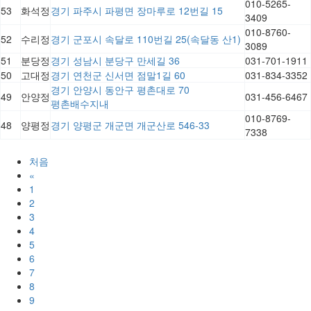
010-5265-
53
화석정
경기 파주시 파평면 장마루로 12번길 15
3409
010-8760-
52
수리정
경기 군포시 속달로 110번길 25(속달동 산1)
3089
51
분당정
경기 성남시 분당구 만세길 36
031-701-1911
50
고대정
경기 연천군 신서면 점말1길 60
031-834-3352
경기 안양시 동안구 평촌대로 70
49
안양정
031-456-6467
평촌배수지내
010-8769-
48
양평정
경기 양평군 개군면 개군산로 546-33
7338
처음
«
1
2
3
4
5
6
7
8
9