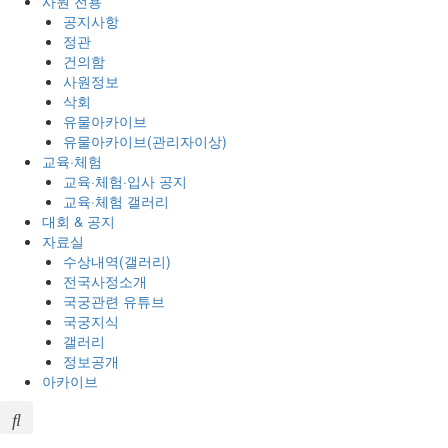
사원 전용
공지사항
정관
건의함
사원정보
삭회
유물아카이브
유물아카이브(관리자이상)
교육·체험
교육·체험·입사 공지
교육·체험 갤러리
대회 & 공지
자료실
수상내역(갤러리)
전국사정소개
국궁관련 유튜브
국궁지식
갤러리
정보공개
아카이브