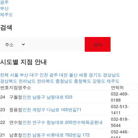
광주
부산
제주도
검색
검색
시도별 지점 안내
전체
서울
부산
대구
인천
광주
대전
울산
세종
경기도
경상남도
경상북도
전라남도
전라북도
충청남도
충청북도
강원도
제주도
번호
지점명
주소
연락처
032-469-
24
구월정
인천 남동구 남동대로 533
0188
032-513-
23
청용정
인천 계양구 다남로 165번길71
1411
032-818-
22
연수정
인천 연구수 청능대로 205연수체육공원내
5644
032-446-
21
남호정
인천 남동구 비류대로 762번길 172
6164