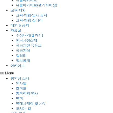
유물아카이브(관리자이상)
교육·체험
교육·체험·입사 공지
교육·체험 갤러리
대회 & 공지
자료실
수상내역(갤러리)
전국사정소개
국궁관련 유튜브
국궁지식
갤러리
정보공개
아카이브
Menu
황학정 소개
인사말
조직도
황학정의 역사
연혁
역대사계장 및 사두
오시는 길