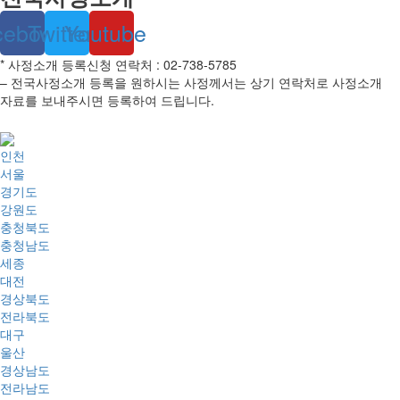
cebook
Twitter
Youtube
* 사정소개 등록신청 연락처 : 02-738-5785
– 전국사정소개 등록을 원하시는 사정께서는 상기 연락처로 사정소개
자료를 보내주시면 등록하여 드립니다.
인천
서울
경기도
강원도
충청북도
충청남도
세종
대전
경상북도
전라북도
대구
울산
경상남도
전라남도