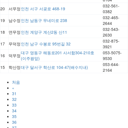
032-561-
20
서무정
인천 서구 서곶로 468-19
0382
032-465-
19
남수정
인천 남동구 무네미로 238
2644
032-543-
18
연무정
인천 계양구 계산2동 산11
2630
032-875-
17
무덕정
인천 남구 수봉로 95번길 32
3921
대구 영동구 해동로201 사서함304-210호
053-5075-
16
덕무정
(이주왕앞)
9530
053-644-
15
학산정
대구 달서구 학산로 104-47(배수지내)
2164
처음
«
31
32
33
34
35
36
37