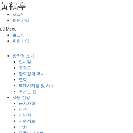
⿈鶴亭
콘텐츠로
건너뛰기
로그인
회원가입
Menu
로그인
회원가입
황학정 소개
인사말
조직도
황학정의 역사
연혁
역대사계장 및 사두
오시는 길
사원 전용
공지사항
정관
건의함
사원정보
삭회
유물아카이브