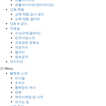
유물아카이브(관리자이상)
교육·체험
교육·체험·입사 공지
교육·체험 갤러리
대회 & 공지
자료실
수상내역(갤러리)
전국사정소개
국궁관련 유튜브
국궁지식
갤러리
정보공개
아카이브
Menu
황학정 소개
인사말
조직도
황학정의 역사
연혁
역대사계장 및 사두
오시는 길