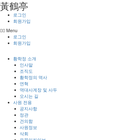
⿈鶴亭
콘텐츠로
건너뛰기
로그인
회원가입
Menu
로그인
회원가입
황학정 소개
인사말
조직도
황학정의 역사
연혁
역대사계장 및 사두
오시는 길
사원 전용
공지사항
정관
건의함
사원정보
삭회
유물아카이브