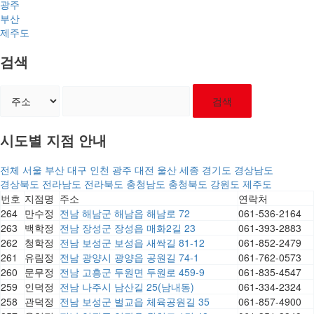
광주
부산
제주도
검색
검색
시도별 지점 안내
전체
서울
부산
대구
인천
광주
대전
울산
세종
경기도
경상남도
경상북도
전라남도
전라북도
충청남도
충청북도
강원도
제주도
번호
지점명
주소
연락처
264
만수정
전남 해남군 해남읍 해남로 72
061-536-2164
263
백학정
전남 장성군 장성읍 매화2길 23
061-393-2883
262
청학정
전남 보성군 보성읍 새싹길 81-12
061-852-2479
261
유림정
전남 광양시 광양읍 공원길 74-1
061-762-0573
260
문무정
전남 고흥군 두원면 두원로 459-9
061-835-4547
259
인덕정
전남 나주시 남산길 25(남내동)
061-334-2324
258
관덕정
전남 보성군 벌교읍 체육공원길 35
061-857-4900