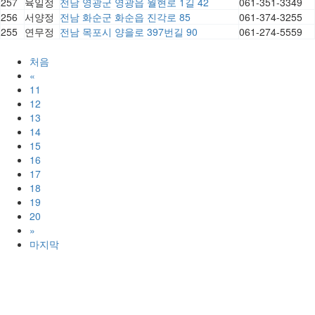
257
육일정
전남 영광군 영광읍 월현로 1길 42
061-351-3349
256
서양정
전남 화순군 화순읍 진각로 85
061-374-3255
255
연무정
전남 목포시 양을로 397번길 90
061-274-5559
처음
«
11
12
13
14
15
16
17
18
19
20
»
마지막