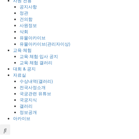
사원 전용
공지사항
정관
건의함
사원정보
삭회
유물아카이브
유물아카이브(관리자이상)
교육·체험
교육·체험·입사 공지
교육·체험 갤러리
대회 & 공지
자료실
수상내역(갤러리)
전국사정소개
국궁관련 유튜브
국궁지식
갤러리
정보공개
아카이브