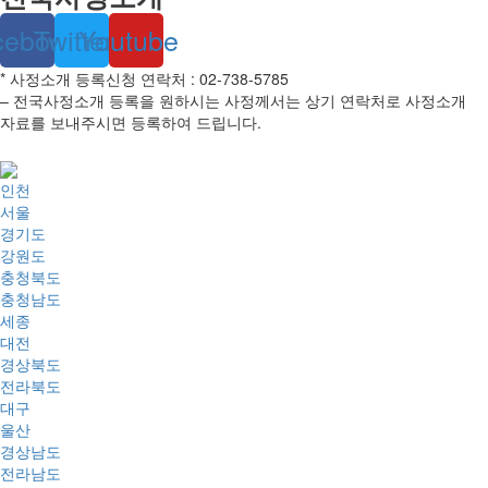
cebook
Twitter
Youtube
* 사정소개 등록신청 연락처 : 02-738-5785
– 전국사정소개 등록을 원하시는 사정께서는 상기 연락처로 사정소개
자료를 보내주시면 등록하여 드립니다.
인천
서울
경기도
강원도
충청북도
충청남도
세종
대전
경상북도
전라북도
대구
울산
경상남도
전라남도