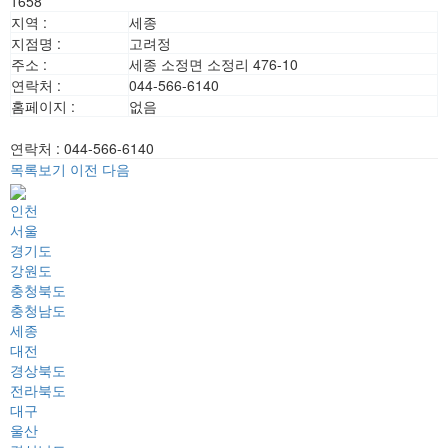
1658
지역 :
세종
지점명 :
고려정
주소 :
세종 소정면 소정리 476-10
연락처 :
044-566-6140
홈페이지 :
없음
연락처
:
044-566-6140
목록보기
이전
다음
인천
서울
경기도
강원도
충청북도
충청남도
세종
대전
경상북도
전라북도
대구
울산