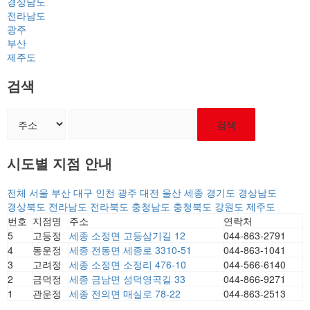
경상남도
전라남도
광주
부산
제주도
검색
검색
시도별 지점 안내
전체
서울
부산
대구
인천
광주
대전
울산
세종
경기도
경상남도
경상북도
전라남도
전라북도
충청남도
충청북도
강원도
제주도
번호
지점명
주소
연락처
5
고등정
세종 소정면 고등삼기길 12
044-863-2791
4
동운정
세종 전동면 세종로 3310-51
044-863-1041
3
고려정
세종 소정면 소정리 476-10
044-566-6140
2
금덕정
세종 금남면 성덕영곡길 33
044-866-9271
1
관운정
세종 전의면 매실로 78-22
044-863-2513