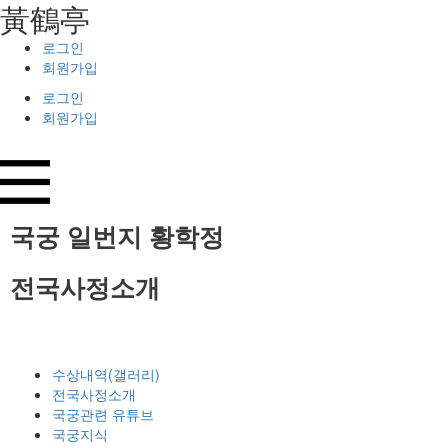
⿈鶴亭
로그인
회원가입
로그인
회원가입
국궁 일번지
황학정
전국사정소개
수상내역(갤러리)
전국사정소개
국궁관련 유튜브
국궁지식