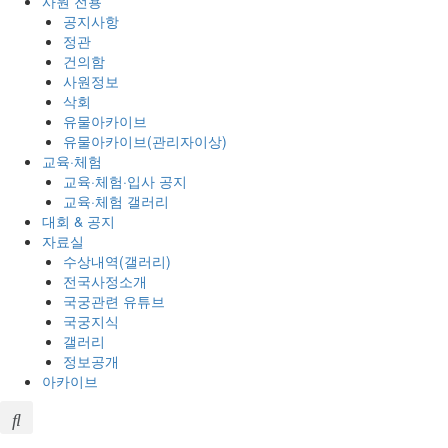
사원 전용
공지사항
정관
건의함
사원정보
삭회
유물아카이브
유물아카이브(관리자이상)
교육·체험
교육·체험·입사 공지
교육·체험 갤러리
대회 & 공지
자료실
수상내역(갤러리)
전국사정소개
국궁관련 유튜브
국궁지식
갤러리
정보공개
아카이브