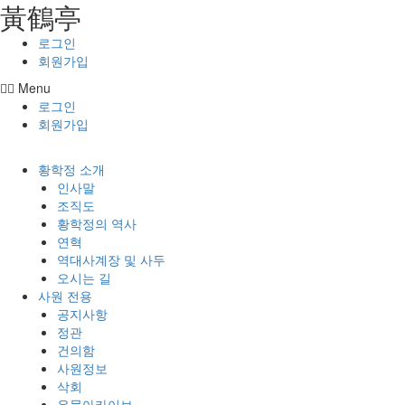
⿈鶴亭
콘텐츠로
건너뛰기
로그인
회원가입
Menu
로그인
회원가입
황학정 소개
인사말
조직도
황학정의 역사
연혁
역대사계장 및 사두
오시는 길
사원 전용
공지사항
정관
건의함
사원정보
삭회
유물아카이브