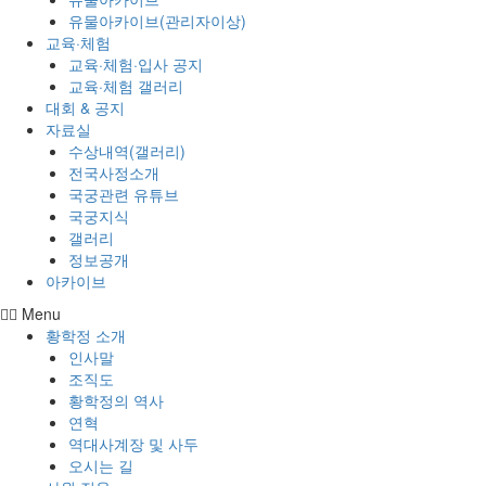
유물아카이브(관리자이상)
교육·체험
교육·체험·입사 공지
교육·체험 갤러리
대회 & 공지
자료실
수상내역(갤러리)
전국사정소개
국궁관련 유튜브
국궁지식
갤러리
정보공개
아카이브
Menu
황학정 소개
인사말
조직도
황학정의 역사
연혁
역대사계장 및 사두
오시는 길