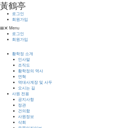
⿈鶴亭
콘텐츠로
건너뛰기
로그인
회원가입
Menu
로그인
회원가입
황학정 소개
인사말
조직도
황학정의 역사
연혁
역대사계장 및 사두
오시는 길
사원 전용
공지사항
정관
건의함
사원정보
삭회
유물아카이브