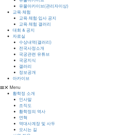
유물아카이브(관리자이상)
교육·체험
교육·체험·입사 공지
교육·체험 갤러리
대회 & 공지
자료실
수상내역(갤러리)
전국사정소개
국궁관련 유튜브
국궁지식
갤러리
정보공개
아카이브
Menu
황학정 소개
인사말
조직도
황학정의 역사
연혁
역대사계장 및 사두
오시는 길