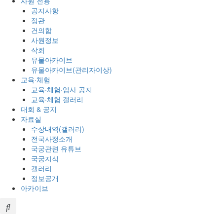
사원 전용
공지사항
정관
건의함
사원정보
삭회
유물아카이브
유물아카이브(관리자이상)
교육·체험
교육·체험·입사 공지
교육·체험 갤러리
대회 & 공지
자료실
수상내역(갤러리)
전국사정소개
국궁관련 유튜브
국궁지식
갤러리
정보공개
아카이브