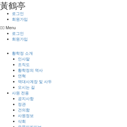
⿈鶴亭
콘텐츠로
건너뛰기
로그인
회원가입
Menu
로그인
회원가입
황학정 소개
인사말
조직도
황학정의 역사
연혁
역대사계장 및 사두
오시는 길
사원 전용
공지사항
정관
건의함
사원정보
삭회
유물아카이브