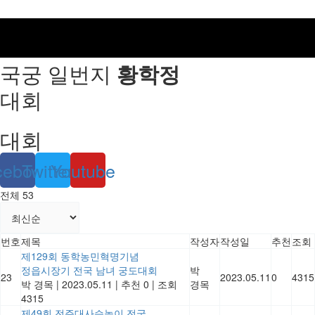
국궁 일번지
황학정
대회
대회
cebook
Twitter
Youtube
전체 53
번호
제목
작성자
작성일
추천
조회
제129회 동학농민혁명기념
정읍시장기 전국 남녀 궁도대회
박
23
2023.05.11
0
4315
박 경목
|
2023.05.11
|
추천 0
|
조회
경목
4315
제49회 전주대사습놀이 전국