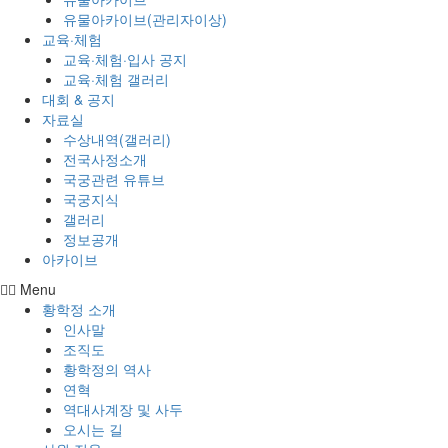
유물아카이브(관리자이상)
교육·체험
교육·체험·입사 공지
교육·체험 갤러리
대회 & 공지
자료실
수상내역(갤러리)
전국사정소개
국궁관련 유튜브
국궁지식
갤러리
정보공개
아카이브
Menu
황학정 소개
인사말
조직도
황학정의 역사
연혁
역대사계장 및 사두
오시는 길