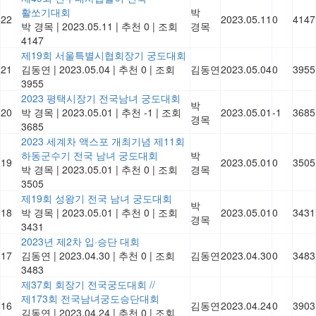
활쏘기대회
박
22
2023.05.11
0
4147
박 경목
|
2023.05.11
|
추천 0
|
조회
경목
4147
제19회 서울특별시협회장기 궁도대회
21
김동연
|
2023.05.04
|
추천 0
|
조회
김동연
2023.05.04
0
3955
3955
2023 평택시장기 전국남녀 궁도대회
박
20
박 경목
|
2023.05.01
|
추천 -1
|
조회
2023.05.01
-1
3685
경목
3685
2023 세계차 액스포 개최기념 제11회
하동군수기 전국 남녀 궁도대회
박
19
2023.05.01
0
3505
박 경목
|
2023.05.01
|
추천 0
|
조회
경목
3505
제19회 성왕기 전국 남녀 궁도대회
박
18
박 경목
|
2023.05.01
|
추천 0
|
조회
2023.05.01
0
3431
경목
3431
2023년 제2차 입·승단 대회
17
김동연
|
2023.04.30
|
추천 0
|
조회
김동연
2023.04.30
0
3483
3483
제37회 회장기 전국궁도대회 //
제173회 전국남녀궁도승단대회
16
김동연
2023.04.24
0
3903
김동연
|
2023.04.24
|
추천 0
|
조회