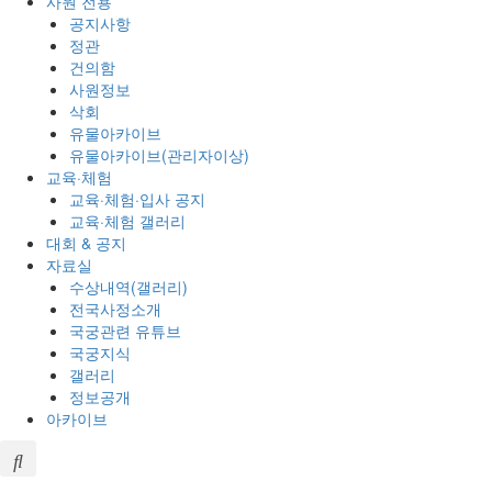
사원 전용
공지사항
정관
건의함
사원정보
삭회
유물아카이브
유물아카이브(관리자이상)
교육·체험
교육·체험·입사 공지
교육·체험 갤러리
대회 & 공지
자료실
수상내역(갤러리)
전국사정소개
국궁관련 유튜브
국궁지식
갤러리
정보공개
아카이브