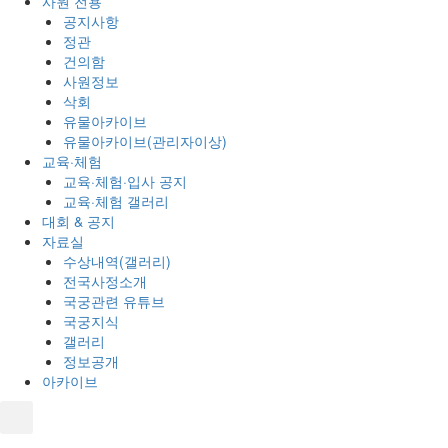
사원 전용
공지사항
정관
건의함
사원정보
삭회
유물아카이브
유물아카이브(관리자이상)
교육·체험
교육·체험·입사 공지
교육·체험 갤러리
대회 & 공지
자료실
수상내역(갤러리)
전국사정소개
국궁관련 유튜브
국궁지식
갤러리
정보공개
아카이브