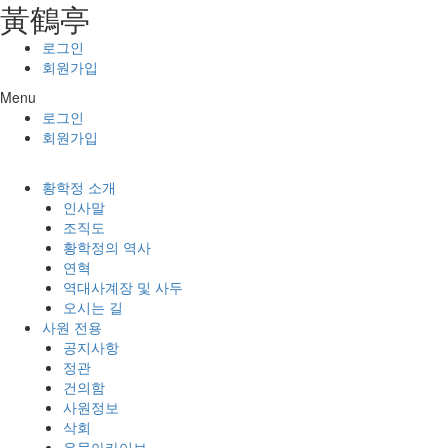
⿈鶴亭
콘텐츠로
건너뛰기
로그인
회원가입
Menu
로그인
회원가입
황학정 소개
인사말
조직도
황학정의 역사
연혁
역대사계장 및 사두
오시는 길
사원 전용
공지사항
정관
건의함
사원정보
삭회
유물아카이브