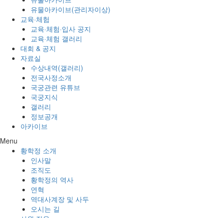
유물아카이브(관리자이상)
교육·체험
교육·체험·입사 공지
교육·체험 갤러리
대회 & 공지
자료실
수상내역(갤러리)
전국사정소개
국궁관련 유튜브
국궁지식
갤러리
정보공개
아카이브
Menu
황학정 소개
인사말
조직도
황학정의 역사
연혁
역대사계장 및 사두
오시는 길